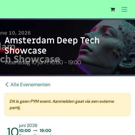
Overslaan naar inhoud
Amsterdam Deep Tech
Showcase
Woensdag 10 juni | 10:00 - 19:00
Alle Evenementen
Dit is geen PYM event. Aanmelden gaat via een externe
partij.
juni 2026
10
10:00
19:00