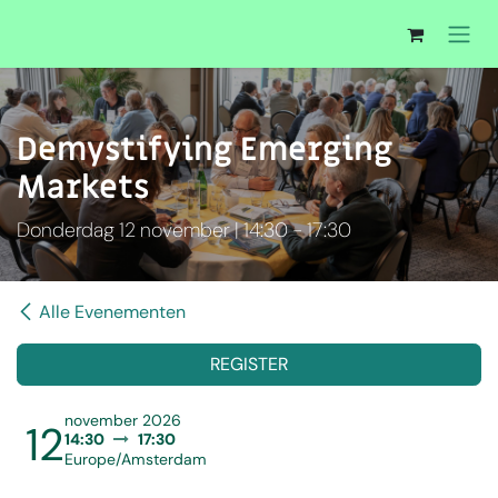
Overslaan naar inhoud
Demystifying Emerging
Markets
Donderdag 12 november | 14:30 - 17:30
Alle Evenementen
REGISTER
november 2026
12
14:30
17:30
Europe/Amsterdam