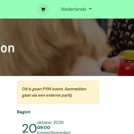
Nederlands
ion
Dit is geen PYM event. Aanmelden
gaat via een externe partij.
Begint
oktober 2026
20
09:00
Europe/Amsterdam