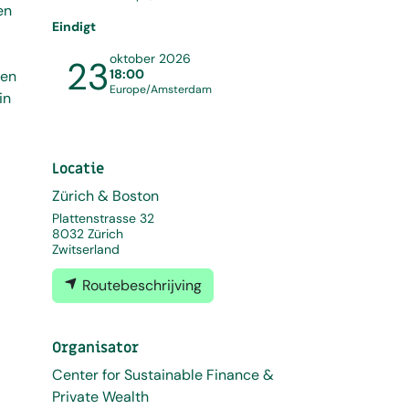
en
Eindigt
oktober 2026
23
18:00
ven
Europe/Amsterdam
in
Locatie
Zürich & Boston
Plattenstrasse 32
8032 Zürich
Zwitserland
Routebeschrijving
Organisator
Center for Sustainable Finance &
Private Wealth