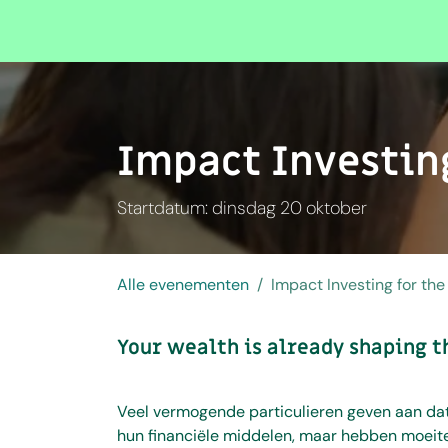
Overslaan naar inhoud
Evenementen
Impact Investin
Startdatum: dinsdag 20 oktober
Alle evenementen
Impact Investing for th
Your wealth is already shaping t
Veel vermogende particulieren geven aan dat
hun financiële middelen, maar hebben moeite