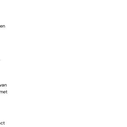
ren
e
 van
 met
act