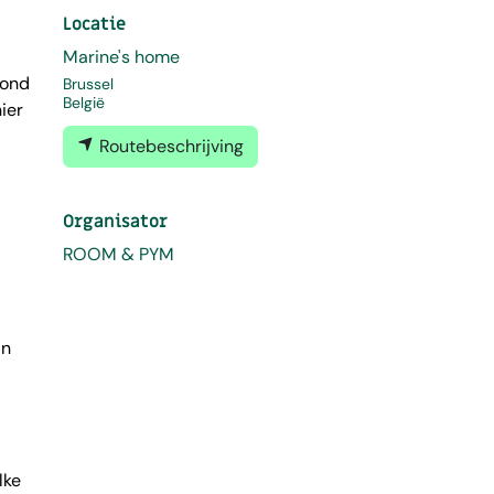
Locatie
Marine's home
rond
Brussel
België
ier
Routebeschrijving
Organisator
ROOM & PYM
jn
lke