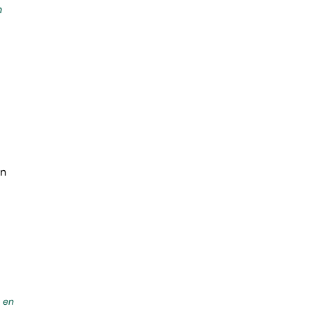
n
n
en
 en