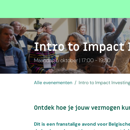
Overslaan naar inhoud
Evenementen
Intro to Impact
Maandag 5 oktober | 17:00 - 19:30
Alle evenementen
Intro to Impact Investin
Ontdek hoe je jouw vermogen kun
Dit is een franstalige avond voor Belgis