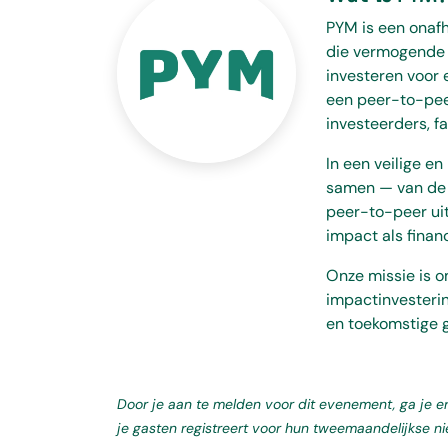
PYM is een onafh
die vermogende p
investeren voor 
een peer-to-peer
investeerders, fa
In een veilige e
samen — van de 
peer-to-peer uit
impact als finan
Onze missie is om
impactinvesterin
en toekomstige g
Door je aan te melden voor dit evenement, ga je 
je gasten registreert voor hun tweemaandelijkse n