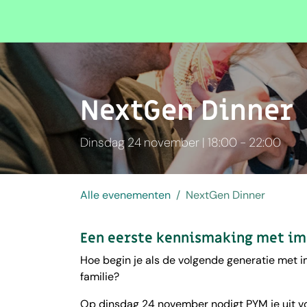
Overslaan naar inhoud
Evenementen
NextGen Dinner
Dinsdag 24 november | 18:00 - 22:00
Alle evenementen
NextGen Dinner
Een eerste kennismaking met im
Hoe begin je als de volgende generatie met i
familie?
Op dinsdag 24 november nodigt PYM je uit voo