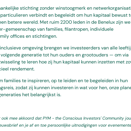
ankelijke stichting zonder winstoogmerk en netwerkorganisat
articulieren verbindt en begeleidt om hun kapitaal bewust t
een betere wereld. Met ruim 2200 leden in de Benelux zijn we
-gemeenschap van families, filantropen, individuele
mily offices en stichtingen.
n inclusieve omgeving brengen we investeerders van alle leefti
volgende generatie tot hun ouders en grootouders — om via
wisseling te leren hoe zij hun kapitaal kunnen inzetten met z
cieel rendement.
 families te inspireren, op te leiden en te begeleiden in hun
gsreis, zodat zij kunnen investeren in wat voor hen, onze plan
eneraties het belangrijkst is.
er ook mee akkoord dat PYM - the Conscious Investors' Community jou
ieuwsbrief en je af en toe persoonlijke uitnodigingen voor evenement