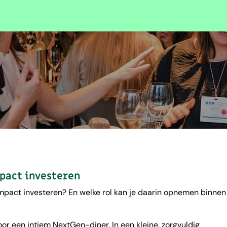
pact investeren
mpact investeren? En welke rol kan je daarin opnemen binnen
r een intiem NextGen-diner. In een kleine, zorgvuldig