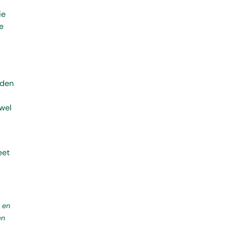
ie
e
jden
owel
eet
 en
en